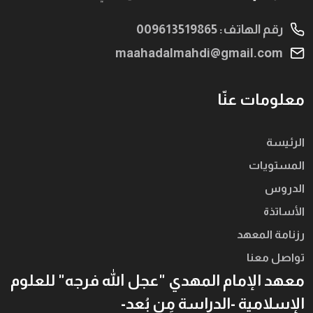
رقم الهاتف: 009613519865
maahadalmahdi@gmail.com
معلومات عنّا
الرئيسة
المستويات
الدروس
الأساتذة
رزنامة المعهد
تواصل معنا
معهد الإمام المهدي "عجل الله فرجه" للعلوم
الإسلامية -الدراسة مِن بُعد-