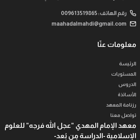
رقم الهاتف: 009613519865
maahadalmahdi@gmail.com
معلومات عنّا
الرئيسة
المستويات
الدروس
الأساتذة
رزنامة المعهد
تواصل معنا
معهد الإمام المهدي "عجل الله فرجه" للعلوم
الإسلامية -الدراسة مِن بُعد-