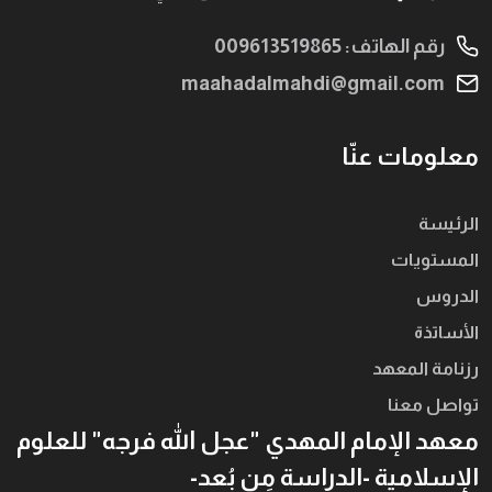
رقم الهاتف: 009613519865
maahadalmahdi@gmail.com
معلومات عنّا
الرئيسة
المستويات
الدروس
الأساتذة
رزنامة المعهد
تواصل معنا
معهد الإمام المهدي "عجل الله فرجه" للعلوم
الإسلامية -الدراسة مِن بُعد-